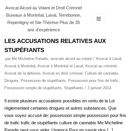
Aller
Avocat Alcool au Volant et Droit Criminel
Bureaux à Montréal, Laval, Terrebonne,
au
AVOCAT STUPÉFIANTS
Repentigny et Ste-Thérèse Plus de 35
contenu
ans d'expérience
LES ACCUSATIONS RELATIVES AUX
STUPÉFIANTS
par
Me Micheline Paradis, avocate alcool au volant
Avocat à Laval
,
Avocat à Montréal
,
Avocat à Montréal et Laval
,
Avocat au criminel
,
Avocat de la défense
,
Avocat en droit criminel
,
Culture de cannabis
,
Drogues
,
Possession de stupéfiants
,
Possession pour fins de trafic
,
Possession simple de stupéfiants
,
Stupéfiants
3 janvier 2014
Il existe plusieurs accusations possibles en vertu de la Loi
réglementant certaines drogues et autres substances. Que
vous soyez accusé de: possession simple possession pour fins
de trafic trafic de stupéfiants culture de cannabis Me Micheline
Paradis peut vous aider. Urgence Pour en savoir plus [...]