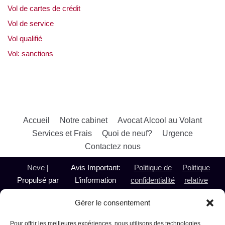
Vol de cartes de crédit
Vol de service
Vol qualifié
Vol: sanctions
Accueil
Notre cabinet
Avocat Alcool au Volant
Services et Frais
Quoi de neuf?
Urgence
Contactez nous
Neve
|
Avis Important:
Politique de
Politique
Propulsé par
L’information
confidentialité
relative
WordPress
présentée sur le
aux
Gérer le consentement
@ 2024
présent site est de
témoins
Avocate
nature générale et
Pour offrir les meilleures expériences, nous utilisons des technologies