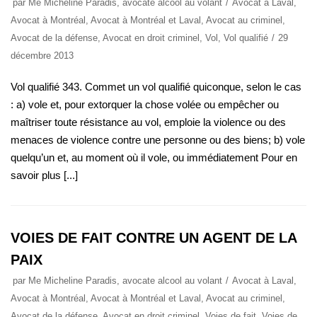
par
Me Micheline Paradis, avocate alcool au volant
Avocat à Laval
,
Avocat à Montréal
,
Avocat à Montréal et Laval
,
Avocat au criminel
,
Avocat de la défense
,
Avocat en droit criminel
,
Vol
,
Vol qualifié
29
décembre 2013
Vol qualifié 343. Commet un vol qualifié quiconque, selon le cas
: a) vole et, pour extorquer la chose volée ou empêcher ou
maîtriser toute résistance au vol, emploie la violence ou des
menaces de violence contre une personne ou des biens; b) vole
quelqu’un et, au moment où il vole, ou immédiatement Pour en
savoir plus [...]
VOIES DE FAIT CONTRE UN AGENT DE LA
PAIX
par
Me Micheline Paradis, avocate alcool au volant
Avocat à Laval
,
Avocat à Montréal
,
Avocat à Montréal et Laval
,
Avocat au criminel
,
Avocat de la défense
,
Avocat en droit criminel
,
Voies de fait
,
Voies de