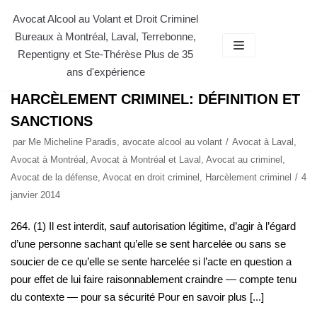
Aller
Avocat Alcool au Volant et Droit Criminel
Bureaux à Montréal, Laval, Terrebonne,
au
AVOCAT À MONTRÉAL ET LAVAL
Repentigny et Ste-Thérèse Plus de 35
contenu
ans d'expérience
HARCÈLEMENT CRIMINEL: DÉFINITION ET
SANCTIONS
par
Me Micheline Paradis, avocate alcool au volant
Avocat à Laval
,
Avocat à Montréal
,
Avocat à Montréal et Laval
,
Avocat au criminel
,
Avocat de la défense
,
Avocat en droit criminel
,
Harcèlement criminel
4
janvier 2014
264. (1) Il est interdit, sauf autorisation légitime, d’agir à l’égard
d’une personne sachant qu’elle se sent harcelée ou sans se
soucier de ce qu’elle se sente harcelée si l’acte en question a
pour effet de lui faire raisonnablement craindre — compte tenu
du contexte — pour sa sécurité Pour en savoir plus [...]