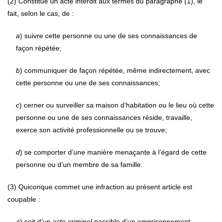
(2) Constitue un acte interdit aux termes du paragraphe (1), le
fait, selon le cas, de :
a
) suivre cette personne ou une de ses connaissances de
façon répétée;
b
) communiquer de façon répétée, même indirectement, avec
cette personne ou une de ses connaissances;
c
) cerner ou surveiller sa maison d’habitation ou le lieu où cette
personne ou une de ses connaissances réside, travaille,
exerce son activité professionnelle ou se trouve;
d
) se comporter d’une manière menaçante à l’égard de cette
personne ou d’un membre de sa famille.
(3) Quiconque commet une infraction au présent article est
coupable :
a
) soit d’un acte criminel passible d’un emprisonnement