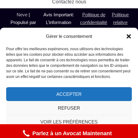
Contactez nous
Neve
|
Avis Important:
Politique de
Politique
Propulsé par
L’information
confidentialité
relative
WordPress
présentée sur le
aux
Gérer le consentement
@ 2024
présent site est de
témoins
Avocate
nature générale et
Pour offrir les meilleures expériences, nous utilisons des technologies
Alcool au
n’a pas pour objet de
telles que les cookies pour stocker et/ou accéder aux informations des
appareils. Le fait de consentir à ces technologies nous permettra de traiter
Volant et
remplacer ou de
des données telles que le comportement de navigation ou les ID uniques
Droit Criminel
pallier le besoin de
sur ce site. Le fait de ne pas consentir ou de retirer son consentement peut
Montréal
consulter un avocat.
avoir un effet négatif sur certaines caractéristiques et fonctions.
Laval
Pour plus
Terrebonne
d'information,
ACCEPTER
Repentigny
communiquez avec
Sainte-
Me Micheline
REFUSER
Thérèse Tous
Paradis au (514)
VOIR LES PRÉFÉRENCES
droits
235-0783
réservés
Parlez à un Avocat Maintenant
Politique de cookies
Déclaration de confidentialité