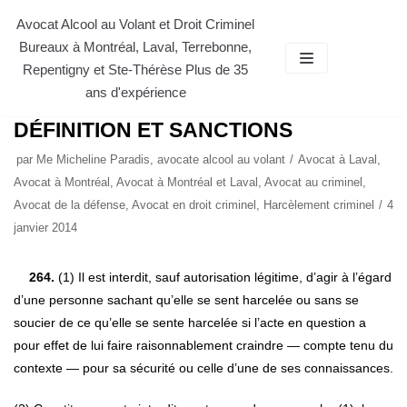
Aller
Avocat Alcool au Volant et Droit Criminel
Bureaux à Montréal, Laval, Terrebonne,
au
Repentigny et Ste-Thérèse Plus de 35
contenu
ans d'expérience
HARCÈLEMENT CRIMINEL:
DÉFINITION ET SANCTIONS
par
Me Micheline Paradis, avocate alcool au volant
Avocat à Laval
,
Avocat à Montréal
,
Avocat à Montréal et Laval
,
Avocat au criminel
,
Avocat de la défense
,
Avocat en droit criminel
,
Harcèlement criminel
4
janvier 2014
264.
(1) Il est interdit, sauf autorisation légitime, d’agir à l’égard
d’une personne sachant qu’elle se sent harcelée ou sans se
soucier de ce qu’elle se sente harcelée si l’acte en question a
pour effet de lui faire raisonnablement craindre — compte tenu du
contexte — pour sa sécurité ou celle d’une de ses connaissances.