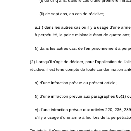
(i) de cinq ans, dans le cas d’une première infract
(ii) de sept ans, en cas de récidive;
a.1
) dans les autres cas où il y a usage d’une arme 
à perpétuité, la peine minimale étant de quatre ans;
b
) dans les autres cas, de l’emprisonnement à perpé
(2) Lorsqu’il s’agit de décider, pour l’application de l’al
récidive, il est tenu compte de toute condamnation anté
a
) d’une infraction prévue au présent article;
b
) d’une infraction prévue aux paragraphes 85(1) ou
c
) d’une infraction prévue aux articles 220, 236, 2
s’il y a usage d’une arme à feu lors de la perpétration
Toutefois, il n’est pas tenu compte des condamnations