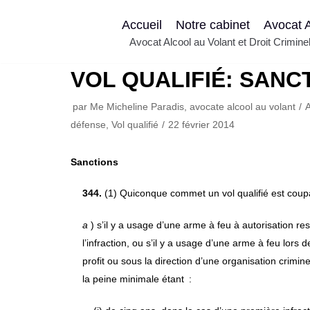
Aller
Accueil
Notre cabinet
Avocat A
au
Avocat Alcool au Volant et Droit Crimin
contenu
VOL QUALIFIÉ: SANC
par
Me Micheline Paradis, avocate alcool au volant
A
défense
,
Vol qualifié
22 février 2014
Sanctions
344.
(1) Quiconque commet un vol qualifié est coupab
a
) s’il y a usage d’une arme à feu à autorisation re
l’infraction, ou s’il y a usage d’une arme à feu lors d
profit ou sous la direction d’une organisation crimin
la peine minimale étant :