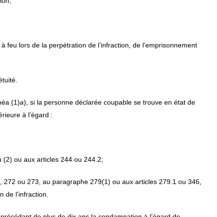
ion,
à feu lors de la perpétration de l’infraction, de l’emprisonnement
tuité.
inéa (1)
a
), si la personne déclarée coupable se trouve en état de
rieure à l’égard :
 (2) ou aux articles 244 ou 244.2;
39, 272 ou 273, au paragraphe 279(1) ou aux articles 279.1 ou 346,
 de l’infraction.
 précédant de plus de dix ans la condamnation à l’égard de