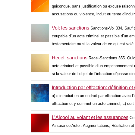
quiconque, sans justification ou excuse raisonn
accusations ou violence, induit ou tente d’ind
Vol: les sanctions
Sanctions-Vol 334. Sauf d
coupable d’un acte criminel et passible d’un em
testamentaire ou si la valeur de ce qui est volé
Recel: sanctions
Recel-Sanctions 355. Quico
acte criminel et passible d’un emprisonnement ma
si la valeur de l’objet de l’infraction dépasse ci
Introduction par effraction: définition et
a) s’introduit en un endroit par effraction avec l
effraction et y commet un acte criminel; c) sort d
L’Alcool au volant et les assurances
Cet
Assurance Auto : Augmentations, Résiliation e