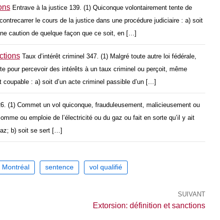
ions
Entrave à la justice 139. (1) Quiconque volontairement tente de
ontrecarrer le cours de la justice dans une procédure judiciaire : a) soit
ne caution de quelque façon que ce soit, en […]
nctions
Taux d’intérêt criminel 347. (1) Malgré toute autre loi fédérale,
e pour percevoir des intérêts à un taux criminel ou perçoit, même
t coupable : a) soit d’un acte criminel passible d’un […]
26. (1) Commet un vol quiconque, frauduleusement, malicieusement ou
omme ou emploie de l’électricité ou du gaz ou fait en sorte qu’il y ait
az; b) soit se sert […]
Montréal
sentence
vol qualifié
SUIVANT
Extorsion: définition et sanctions