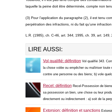
laquelle la peine doit être déterminée, compte non te
(3) Pour l’application du paragraphe (2), il est tenu co
perpétration des infractions, ni du fait qu’une infracti
L.R. (1985), ch. C-46, art. 344; 1995, ch. 39, art. 149; 2
LIRE AUSSI:
Vol qualifié: définition
Vol qualifié 343. Com
la chose volée ou empêcher ou maîtriser toute 
contre une personne ou des biens; b) vole quelq
Recel: définition
Recel-Possession de biens
sa possession un bien, une chose ou leur produi
directement ou indirectement : a) soit de la per
Extorsion: définition et sanctions
Extorsi