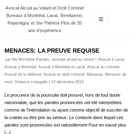
Aller
Avocat Alcool au Volant et Droit Criminel
Bureaux à Montréal, Laval, Terrebonne,
au
AVOCAT TERREBONNE DROIT
Repentigny et Ste-Thérèse Plus de 35
contenu
ans d'expérience
CRIMINEL
MENACES: LA PREUVE REQUISE
par
Me Micheline Paradis, avocate alcool au volant
Avocat à Laval
,
Avocat à Montréal
,
Avocat à Montréal et Laval
,
Avocat au criminel
,
Avocat de la défense
,
Avocat en droit criminel
,
Menaces
,
Menaces de
mort
,
Violence conjugale
12 décembre 2013
Le procureur de la poursuite doit prouver, hors de tout doute
raisonnable, que les paroles prononcées ont été interprétées
comme de l'intimidation ou ayant comme objectif de susciter de
la crainte ou être pris au sérieux. Le contexte dans lequel ces
paroles sont prononcées est naturellement Pour en savoir plus
[...]