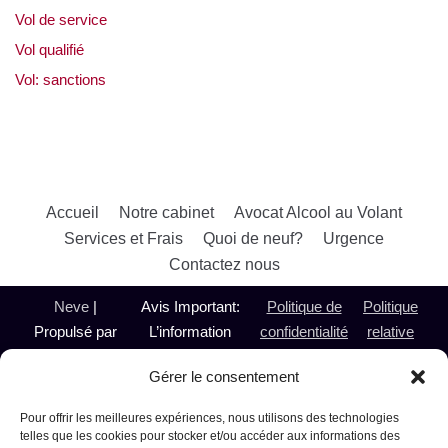
Vol de service
Vol qualifié
Vol: sanctions
Accueil
Notre cabinet
Avocat Alcool au Volant
Services et Frais
Quoi de neuf?
Urgence
Contactez nous
Neve
|
Avis Important:
Politique de
Politique
Propulsé par
L’information
confidentialité
relative
WordPress
présentée sur le
aux
Gérer le consentement
@ 2024
présent site est de
témoins
Avocate
nature générale et
Pour offrir les meilleures expériences, nous utilisons des technologies
Alcool au
n’a pas pour objet de
telles que les cookies pour stocker et/ou accéder aux informations des