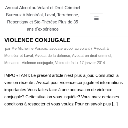
Aller
Avocat Alcool au Volant et Droit Criminel
Bureaux à Montréal, Laval, Terrebonne,
au
AVOCAT CONSEIL GRATUIT
Repentigny et Ste-Thérèse Plus de 35
contenu
ans d'expérience
VIOLENCE CONJUGALE
par
Me Micheline Paradis, avocate alcool au volant
Avocat à
Montréal et Laval
,
Avocat de la défense
,
Avocat en droit criminel
,
Menaces
,
Violence conjugale
,
Voies de fait
17 janvier 2014
IMPORTANT: Le présent article n'est plus à jour. Consultez la
version récente : Avocat pour violence conjugale et informations
importantes Vous faites face à une accusation de violence
conjugale? Cette situation vous inquiète? Vous avez certaines
conditions à respecter et vous voulez Pour en savoir plus [...]