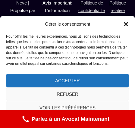
Neve
|
Avis Important:
Politique de
Politique
Propulsé par
L’information
confidentialité
relative
WordPress
présentée sur le
aux
Gérer le consentement
@ 2024
présent site est de
témoins
Avocate
nature générale et
Pour offrir les meilleures expériences, nous utilisons des technologies
Alcool au
n’a pas pour objet de
telles que les cookies pour stocker et/ou accéder aux informations des
appareils. Le fait de consentir à ces technologies nous permettra de traiter
Volant et
remplacer ou de
des données telles que le comportement de navigation ou les ID uniques
Droit Criminel
pallier le besoin de
sur ce site. Le fait de ne pas consentir ou de retirer son consentement peut
Montréal
consulter un avocat.
avoir un effet négatif sur certaines caractéristiques et fonctions.
Laval
Pour plus
Terrebonne
d'information,
ACCEPTER
Repentigny
communiquez avec
Sainte-
Me Micheline
REFUSER
Thérèse Tous
Paradis au (514)
VOIR LES PRÉFÉRENCES
droits
235-0783
réservés
Parlez à un Avocat Maintenant
Politique de cookies
Déclaration de confidentialité