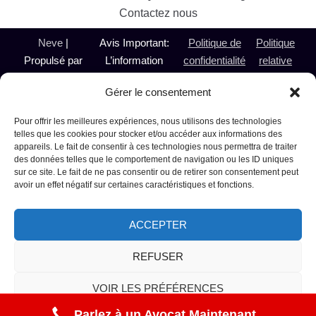
Contactez nous
Neve
|
Avis Important:
Politique de
Politique
Propulsé par
L’information
confidentialité
relative
WordPress
présentée sur le
aux
Gérer le consentement
@ 2024
présent site est de
témoins
Avocate
nature générale et
Pour offrir les meilleures expériences, nous utilisons des technologies
Alcool au
n’a pas pour objet de
telles que les cookies pour stocker et/ou accéder aux informations des
appareils. Le fait de consentir à ces technologies nous permettra de traiter
Volant et
remplacer ou de
des données telles que le comportement de navigation ou les ID uniques
Droit Criminel
pallier le besoin de
sur ce site. Le fait de ne pas consentir ou de retirer son consentement peut
Montréal
consulter un avocat.
avoir un effet négatif sur certaines caractéristiques et fonctions.
Laval
Pour plus
Terrebonne
d'information,
ACCEPTER
Repentigny
communiquez avec
Sainte-
Me Micheline
REFUSER
Thérèse Tous
Paradis au (514)
VOIR LES PRÉFÉRENCES
droits
235-0783
réservés
Parlez à un Avocat Maintenant