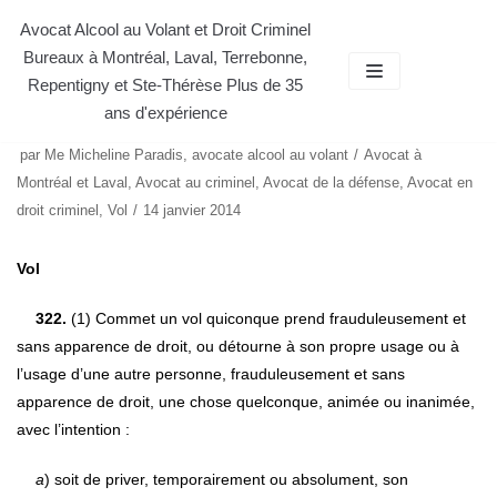
Aller
Avocat Alcool au Volant et Droit Criminel
Bureaux à Montréal, Laval, Terrebonne,
au
Repentigny et Ste-Thérèse Plus de 35
contenu
ans d'expérience
VOL: DÉFINITION
par
Me Micheline Paradis, avocate alcool au volant
Avocat à
Montréal et Laval
,
Avocat au criminel
,
Avocat de la défense
,
Avocat en
droit criminel
,
Vol
14 janvier 2014
Vol
322.
(1) Commet un vol quiconque prend frauduleusement et
sans apparence de droit, ou détourne à son propre usage ou à
l’usage d’une autre personne, frauduleusement et sans
apparence de droit, une chose quelconque, animée ou inanimée,
avec l’intention :
a
) soit de priver, temporairement ou absolument, son