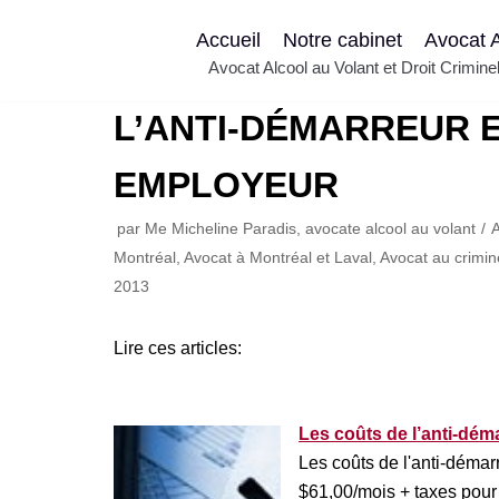
Aller
Accueil
Notre cabinet
Avocat A
au
Avocat Alcool au Volant et Droit Crimin
contenu
L’ANTI-DÉMARREUR E
EMPLOYEUR
par
Me Micheline Paradis, avocate alcool au volant
A
Montréal
,
Avocat à Montréal et Laval
,
Avocat au crimin
2013
Lire ces articles:
Les coûts de l’anti-dém
Les coûts de l'anti-démarr
$61,00/mois + taxes pour l