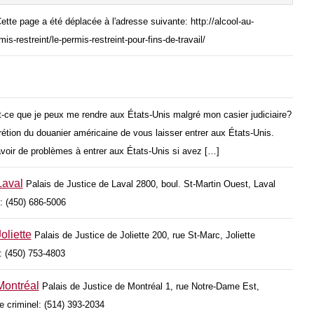
ette page a été déplacée à l'adresse suivante: http://alcool-au-
s-restreint/le-permis-restreint-pour-fins-de-travail/
-ce que je peux me rendre aux États-Unis malgré mon casier judiciaire?
scrétion du douanier américaine de vous laisser entrer aux États-Unis.
oir de problèmes à entrer aux États-Unis si avez […]
Laval
Palais de Justice de Laval 2800, boul. St-Martin Ouest, Laval
: (450) 686-5006
oliette
Palais de Justice de Joliette 200, rue St-Marc, Joliette
: (450) 753-4803
Montréal
Palais de Justice de Montréal 1, rue Notre-Dame Est,
 criminel: (514) 393-2034