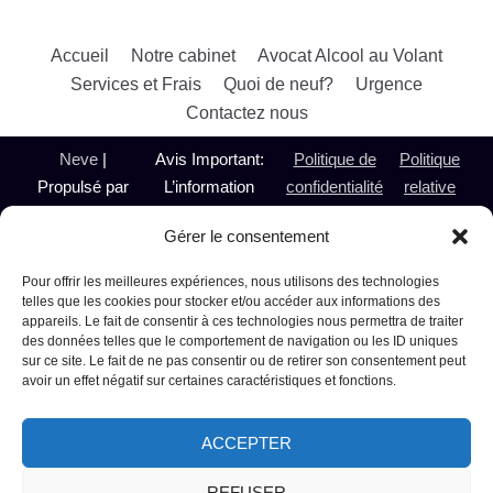
Accueil
Notre cabinet
Avocat Alcool au Volant
Services et Frais
Quoi de neuf?
Urgence
Contactez nous
Neve
|
Avis Important:
Politique de
Politique
Propulsé par
L’information
confidentialité
relative
WordPress
présentée sur le
aux
Gérer le consentement
@ 2024
présent site est de
témoins
Avocate
nature générale et
Pour offrir les meilleures expériences, nous utilisons des technologies
Alcool au
n’a pas pour objet de
telles que les cookies pour stocker et/ou accéder aux informations des
appareils. Le fait de consentir à ces technologies nous permettra de traiter
Volant et
remplacer ou de
des données telles que le comportement de navigation ou les ID uniques
Droit Criminel
pallier le besoin de
sur ce site. Le fait de ne pas consentir ou de retirer son consentement peut
Montréal
consulter un avocat.
avoir un effet négatif sur certaines caractéristiques et fonctions.
Laval
Pour plus
Terrebonne
d'information,
ACCEPTER
Repentigny
communiquez avec
Sainte-
Me Micheline
REFUSER