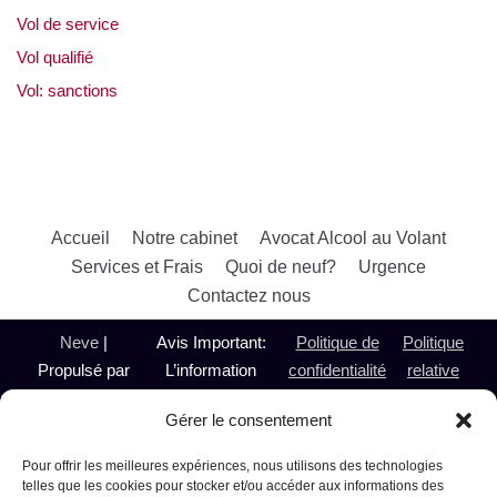
Vol de service
Vol qualifié
Vol: sanctions
Accueil
Notre cabinet
Avocat Alcool au Volant
Services et Frais
Quoi de neuf?
Urgence
Contactez nous
Neve
|
Avis Important:
Politique de
Politique
Propulsé par
L’information
confidentialité
relative
WordPress
présentée sur le
aux
Gérer le consentement
@ 2024
présent site est de
témoins
Avocate
nature générale et
Pour offrir les meilleures expériences, nous utilisons des technologies
Alcool au
n’a pas pour objet de
telles que les cookies pour stocker et/ou accéder aux informations des