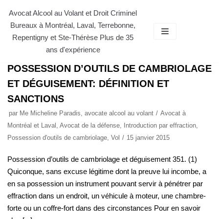
Aller
Avocat Alcool au Volant et Droit Criminel
Bureaux à Montréal, Laval, Terrebonne,
au
AVOCAT
Repentigny et Ste-Thérèse Plus de 35
contenu
ans d'expérience
POSSESSION D’OUTILS DE CAMBRIOLAGE
ET DÉGUISEMENT: DÉFINITION ET
SANCTIONS
par
Me Micheline Paradis, avocate alcool au volant
Avocat à
Montréal et Laval
,
Avocat de la défense
,
Introduction par effraction
,
Possession d'outils de cambriolage
,
Vol
15 janvier 2015
Possession d’outils de cambriolage et déguisement 351. (1)
Quiconque, sans excuse légitime dont la preuve lui incombe, a
en sa possession un instrument pouvant servir à pénétrer par
effraction dans un endroit, un véhicule à moteur, une chambre-
forte ou un coffre-fort dans des circonstances Pour en savoir